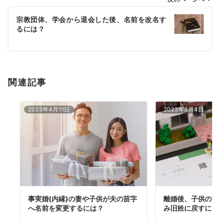
ゲ
ー
宗教団体、学会から退会した後、名前を改名す
シ
るには？
ョ
ン
関連記事
2023年4月11日
2023年8月4日
事実婚(内縁)の妻や子供が夫の苗字
離婚後、子供の苗
へ名前を変更するには？
み旧姓に戻すには