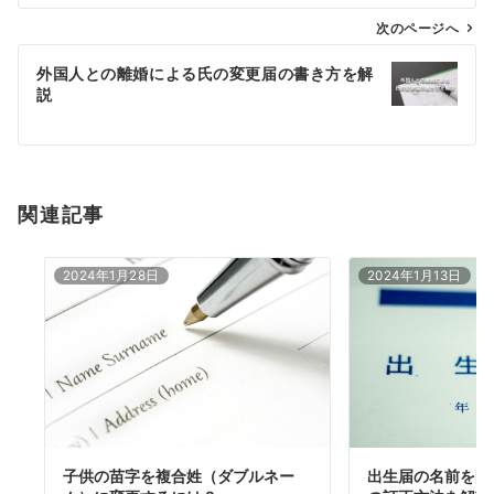
ビ
ゲ
次のページへ
ー
外国人との離婚による氏の変更届の書き方を解
シ
説
ョ
ン
関連記事
2024年1月28日
2024年1月13日
子供の苗字を複合姓（ダブルネー
出生届の名前を間