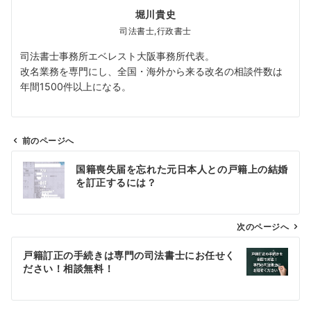
堀川貴史
司法書士,行政書士
司法書士事務所エベレスト大阪事務所代表。
改名業務を専門にし、全国・海外から来る改名の相談件数は
年間1500件以上になる。
前のページへ
投
国籍喪失届を忘れた元日本人との戸籍上の結婚
稿
を訂正するには？
ナ
ビ
ゲ
次のページへ
ー
戸籍訂正の手続きは専門の司法書士にお任せく
シ
ださい！相談無料！
ョ
ン