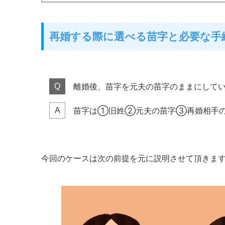
再婚する際に選べる苗字と必要な手
離婚後、苗字を元夫の苗字のままにして
Q
苗字は①旧姓②元夫の苗字③再婚相手の
A
今回のケースは次の前提を元に説明させて頂きま