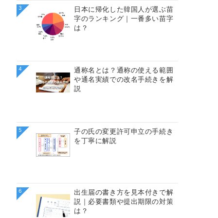
3
日本に帰化した韓国人が選ぶ苗
字のランキング｜一番多い苗字
は？
4
通称名とは？通称の使える範囲
や通名実績での改名手続きを解
説
5
子の氏の変更許可申立の手続き
を丁寧に解説
6
出生届の書き方を見本付きで解
説｜必要書類や提出期限の対策
は？