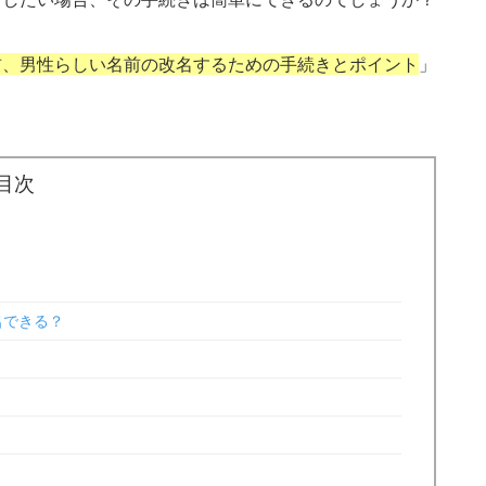
前、男性らしい名前の改名するための手続きとポイント
」
目次
名できる？