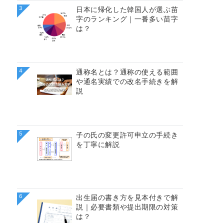
3
日本に帰化した韓国人が選ぶ苗
字のランキング｜一番多い苗字
は？
4
通称名とは？通称の使える範囲
や通名実績での改名手続きを解
説
5
子の氏の変更許可申立の手続き
を丁寧に解説
6
出生届の書き方を見本付きで解
説｜必要書類や提出期限の対策
は？