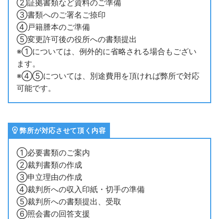
②証拠書類など資料のご準備
③書類へのご署名ご捺印
④戸籍謄本のご準備
⑤変更許可後の役所への書類提出
※①については、例外的に省略される場合もござい
ます。
※④⑤については、別途費用を頂ければ弊所で対応
可能です。
弊所が対応させて頂く内容
①必要書類のご案内
②裁判書類の作成
③申立理由の作成
④裁判所への収入印紙・切手の準備
⑤裁判所への書類提出、受取
⑥照会書の回答支援