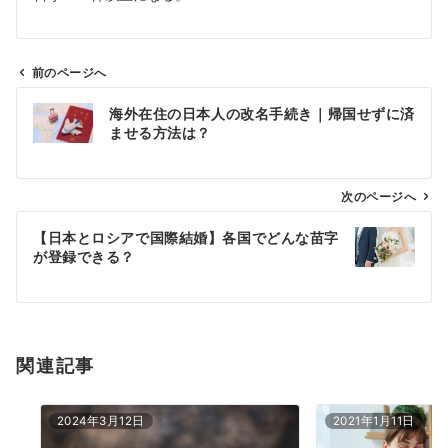
前のページへ
投
海外在住の日本人の改名手続き｜帰国せずに済
稿
ませる方法は？
ナ
ビ
ゲ
次のページへ
ー
【日本とロシアで国際結婚】各国でどんな苗字
シ
が登録できる？
ョ
ン
関連記事
2024年3月12日
2021年1月11日