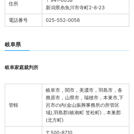
〒941-0058
住所
新潟県糸魚川市寺町2-8-23
電話番号
025-552-0058
岐阜県
岐阜家庭裁判所
岐阜市，関市，美濃市，羽島市，各
務原市，山県市，瑞穂市，本巣市,下
管轄
呂市の内(金山振興事務所の所管区
域),羽島郡(岐南町 笠松町)，本巣郡
(北方町)
〒500-8710