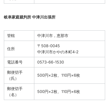
岐阜家庭裁判所 中津川出張所
管轄
中津川市，恵那市
〒508-0045
住所
中津川市かやの木町4-2
電話番号
0573-66-1530
郵便切手
500円×2枚、110円×6枚
（氏）
郵便切手
500円×2枚、110円×6枚
（名）