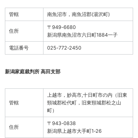
管轄
南魚沼市，南魚沼郡(湯沢町)
〒949-6680
住所
新潟県南魚沼市六日町1884一子
電話番号
025-772-2450
新潟家庭裁判所 高田支部
上越市，妙高市,十日町市の内（旧東
管轄
頸城郡松代町，旧東頸城郡松之山
町）
〒943-0838
住所
新潟県上越市大手町1-26