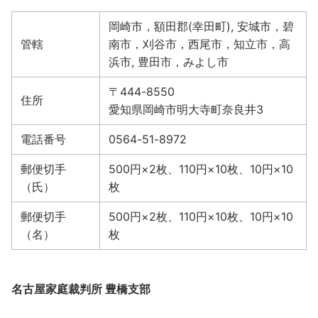
岡崎市，額田郡(幸田町), 安城市，碧
管轄
南市，刈谷市，西尾市，知立市，高
浜市, 豊田市，みよし市
〒444-8550
住所
愛知県岡崎市明大寺町奈良井3
電話番号
0564-51-8972
郵便切手
500円×2枚、110円×10枚、10円×10
（氏）
枚
郵便切手
500円×2枚、110円×10枚、10円×10
（名）
枚
名古屋家庭裁判所 豊橋支部