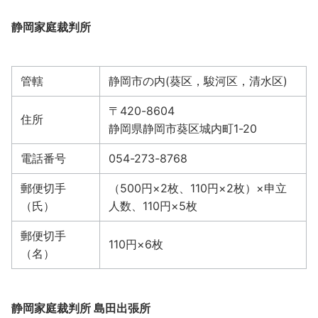
静岡家庭裁判所
管轄
静岡市の内(葵区，駿河区，清水区)
〒420-8604
住所
静岡県静岡市葵区城内町1-20
電話番号
054-273-8768
郵便切手
（500円×2枚、110円×2枚）×申立
（氏）
人数、110円×5枚
郵便切手
110円×6枚
（名）
静岡家庭裁判所 島田出張所