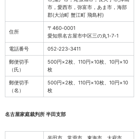
市，愛西市，弥富市，あま市，海部
郡(大治町 蟹江町 飛島村)
〒460-0001
住所
愛知県名古屋市中区三の丸1-7-1
電話番号
052-223-3411
郵便切手
500円×2枚、110円×10枚、10円×10
（氏）
枚
郵便切手
500円×2枚、110円×10枚、10円×10
（名）
枚
名古屋家庭裁判所 半田支部
半田市，常滑市，東海市，大府市，