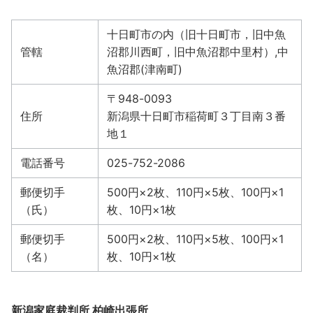
十日町市の内（旧十日町市，旧中魚
管轄
沼郡川西町，旧中魚沼郡中里村）,中
魚沼郡(津南町)
〒948-0093
住所
新潟県十日町市稲荷町３丁目南３番
地１
電話番号
025-752-2086
郵便切手
500円×2枚、110円×5枚、100円×1
（氏）
枚、10円×1枚
郵便切手
500円×2枚、110円×5枚、100円×1
（名）
枚、10円×1枚
新潟家庭裁判所 柏崎出張所