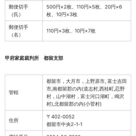
郵便切手
500円×2枚、110円×5枚、20円×6
（氏）
枚、10円×3枚
郵便切手
110円×3枚、10円×7枚
（名）
甲府家庭裁判所 都留支部
都留市，大月市，上野原市, 富士吉田
市,南都留郡の内(道志村,西桂町,忍野
管轄
村，山中湖村，富士河口湖町，鳴沢
村),北都留郡の内(小菅村)
〒402-0052
住所
都留市中央2-1-1