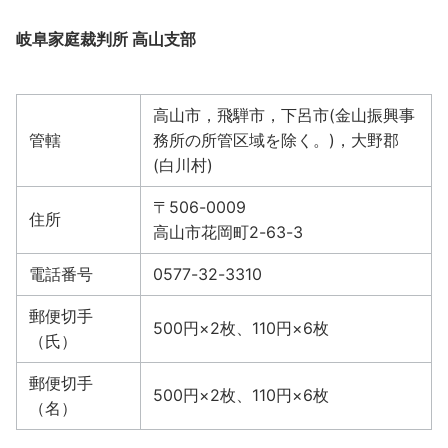
岐阜家庭裁判所 高山支部
高山市，飛騨市，下呂市(金山振興事
管轄
務所の所管区域を除く。)，大野郡
(白川村)
〒506-0009
住所
高山市花岡町2-63-3
電話番号
0577-32-3310
郵便切手
500円×2枚、110円×6枚
（氏）
郵便切手
500円×2枚、110円×6枚
（名）