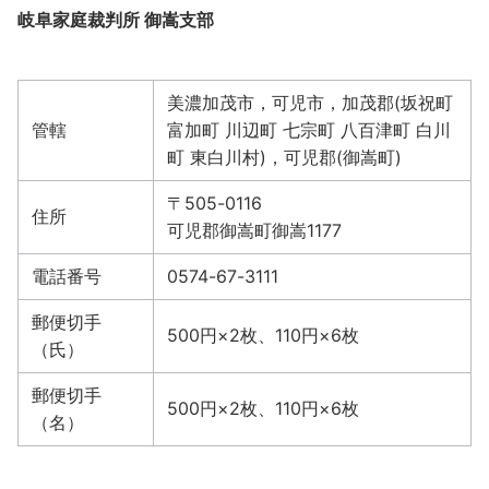
岐阜家庭裁判所 御嵩支部
美濃加茂市，可児市，加茂郡(坂祝町
管轄
富加町 川辺町 七宗町 八百津町 白川
町 東白川村)，可児郡(御嵩町)
〒505-0116
住所
可児郡御嵩町御嵩1177
電話番号
0574-67-3111
郵便切手
500円×2枚、110円×6枚
（氏）
郵便切手
500円×2枚、110円×6枚
（名）