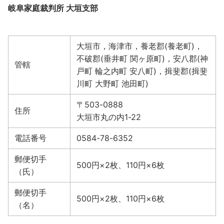
岐阜家庭裁判所 大垣支部
大垣市，海津市，養老郡(養老町)，
不破郡(垂井町 関ヶ原町)，安八郡(神
管轄
戸町 輪之内町 安八町)，揖斐郡(揖斐
川町 大野町 池田町)
〒503-0888
住所
大垣市丸の内1-22
電話番号
0584-78-6352
郵便切手
500円×2枚、110円×6枚
（氏）
郵便切手
500円×2枚、110円×6枚
（名）