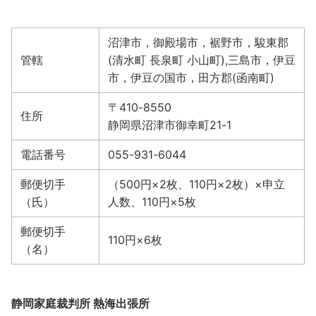
沼津市，御殿場市，裾野市，駿東郡
管轄
(清水町 長泉町 小山町),三島市，伊豆
市，伊豆の国市，田方郡(函南町)
〒410-8550
住所
静岡県沼津市御幸町21-1
電話番号
055-931-6044
郵便切手
（500円×2枚、110円×2枚）×申立
（氏）
人数、110円×5枚
郵便切手
110円×6枚
（名）
静岡家庭裁判所 熱海出張所