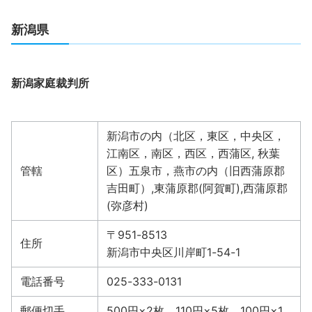
新潟県
新潟家庭裁判所
新潟市の内（北区，東区，中央区，
江南区，南区，西区，西蒲区, 秋葉
管轄
区）五泉市，燕市の内（旧西蒲原郡
吉田町）,東蒲原郡(阿賀町),西蒲原郡
(弥彦村)
〒951-8513
住所
新潟市中央区川岸町1-54-1
電話番号
025-333-0131
郵便切手
500円×2枚、110円×5枚、100円×1