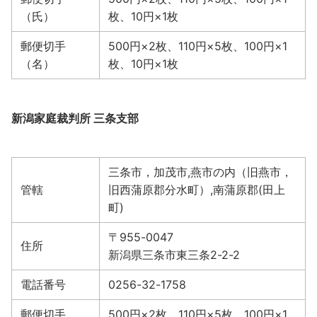
（氏）
枚、10円×1枚
郵便切手
500円×2枚、110円×5枚、100円×1
（名）
枚、10円×1枚
新潟家庭裁判所 三条支部
三条市，加茂市,燕市の内（旧燕市，
管轄
旧西蒲原郡分水町）,南蒲原郡(田上
町)
〒955-0047
住所
新潟県三条市東三条2-2-2
電話番号
0256-32-1758
郵便切手
500円×2枚、110円×5枚、100円×1